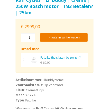
250W Bosch motor | IN3 Betalen?
| 25km
€
2999,00
Plaats in winkelwagen
Bestel mee
Fatbike thuis laten bezorgen?
€ 69,99
Artikelnummer
: lilbuddycreme
Voorraadstatus
: Op voorraad
Kleur
: Creme/Grijs
Maat
: 20 inch
Type
: Fatbike
Waarom uw Ruff Cycles bij Vischscooters