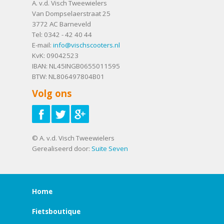
A. v.d. Visch Tweewielers
Van Dompselaerstraat 25
3772 AC
Barneveld
Tel:
0342 - 42 40 44
E-mail:
info@vischscooters.nl
KvK: 09042523
IBAN: NL45INGB0655011595
BTW: NL806497804B01
Volg ons
© A. v.d. Visch Tweewielers
Gerealiseerd door:
Suite Seven
Home
Fietsboutique