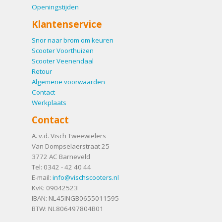
Openingstijden
Klantenservice
Snor naar brom om keuren
Scooter Voorthuizen
Scooter Veenendaal
Retour
Algemene voorwaarden
Contact
Werkplaats
Contact
A. v.d. Visch Tweewielers
Van Dompselaerstraat 25
3772 AC
Barneveld
Tel:
0342 - 42 40 44
E-mail:
info@vischscooters.nl
KvK: 09042523
IBAN: NL45INGB0655011595
BTW: NL806497804B01