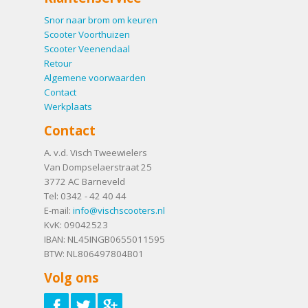
Snor naar brom om keuren
Scooter Voorthuizen
Scooter Veenendaal
Retour
Algemene voorwaarden
Contact
Werkplaats
Contact
A. v.d. Visch Tweewielers
Van Dompselaerstraat 25
3772 AC
Barneveld
Tel:
0342 - 42 40 44
E-mail:
info@vischscooters.nl
KvK: 09042523
IBAN: NL45INGB0655011595
BTW: NL806497804B01
Volg ons