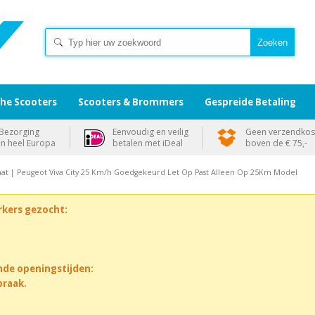
che Scooters
Scooters & Brommers
Gespreide Betaling
Bezorging
Eenvoudig en veilig
Geen verzendkos
in heel Europa
betalen met iDeal
boven de € 75,-
tlaat | Peugeot Viva City 25 Km/h Goedgekeurd Let Op Past Alleen Op 25Km Model
rkers gezocht:
nde openingstijden:
praak.