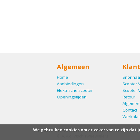
Algemeen
Klant
Home
Snor naa
Aanbiedingen
Scooter 
Elektrische scooter
Scooter 
Openingstijden
Retour
Algemen
Contact
Werkplaa
We gebruiken cookies om er zeker van te zijn dat j
© A. v.d. Visch Tweewielers