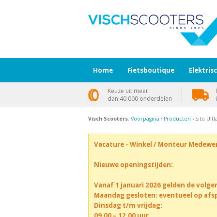
Home
Fietsboutique
Elektris
Keuze uit meer
dan 40.000 onderdelen
Visch Scooters
:
Voorpagina
›
Producten
› Sito Ui
Vacature - Winkel / Monteur Medewe
Nieuwe openingstijden:
Vanaf 1 januari 2026 gelden de volge
Maandag gesloten: eventueel op afs
Dinsdag t/m vrijdag:
09.00 – 12.00 uur