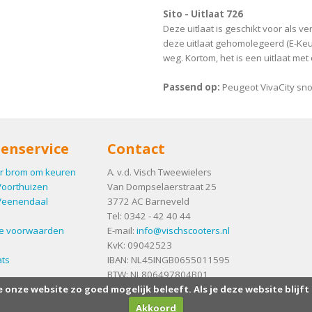
Sito - Uitlaat 726
Deze uitlaat is geschikt voor als ve
deze uitlaat gehomolegeerd (E-Ke
weg. Kortom, het is een uitlaat met 
Passend op:
Peugeot VivaCity sno
enservice
Contact
r brom om keuren
A. v.d. Visch Tweewielers
Voorthuizen
Van Dompselaerstraat 25
Veenendaal
3772 AC
Barneveld
Tel:
0342 - 42 40 44
e voorwaarden
E-mail:
info@vischscooters.nl
KvK: 09042523
ts
IBAN: NL45INGB0655011595
BTW: NL806497804B01
e onze website zo goed mogelijk beleeft. Als je deze website blijft
Akkoord