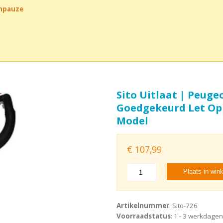
chpauze
Sito Uitlaat | Peuge
Goedgekeurd Let Op 
Model
€
107,99
Plaats in win
Artikelnummer
: Sito-726
Voorraadstatus
: 1 - 3 werkdagen