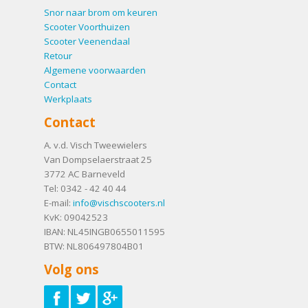
Snor naar brom om keuren
Scooter Voorthuizen
Scooter Veenendaal
Retour
Algemene voorwaarden
Contact
Werkplaats
Contact
A. v.d. Visch Tweewielers
Van Dompselaerstraat 25
3772 AC
Barneveld
Tel:
0342 - 42 40 44
E-mail:
info@vischscooters.nl
KvK: 09042523
IBAN: NL45INGB0655011595
BTW: NL806497804B01
Volg ons