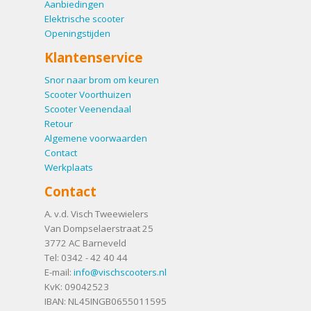
Aanbiedingen
Elektrische scooter
Openingstijden
Klantenservice
Snor naar brom om keuren
Scooter Voorthuizen
Scooter Veenendaal
Retour
Algemene voorwaarden
Contact
Werkplaats
Contact
A. v.d. Visch Tweewielers
Van Dompselaerstraat 25
3772 AC
Barneveld
Tel:
0342 - 42 40 44
E-mail:
info@vischscooters.nl
KvK: 09042523
IBAN: NL45INGB0655011595