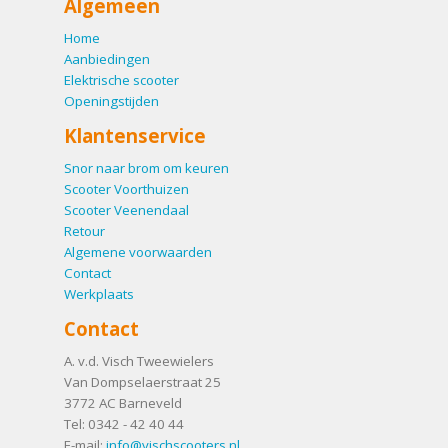
Algemeen
Home
Aanbiedingen
Elektrische scooter
Openingstijden
Klantenservice
Snor naar brom om keuren
Scooter Voorthuizen
Scooter Veenendaal
Retour
Algemene voorwaarden
Contact
Werkplaats
Contact
A. v.d. Visch Tweewielers
Van Dompselaerstraat 25
3772 AC
Barneveld
Tel:
0342 - 42 40 44
E-mail:
info@vischscooters.nl