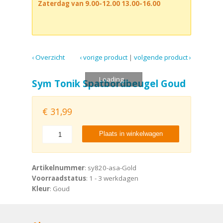
Zaterdag van 9.00-12.00 13.00-16.00
‹ Overzicht
‹ vorige product
|
volgende product ›
Loading...
Sym Tonik Spatbordbeugel Goud
€
31,99
Plaats in winkelwagen
Artikelnummer
: sy820-asa-Gold
Voorraadstatus
: 1 - 3 werkdagen
Kleur
: Goud