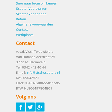
Snor naar brom om keuren
Scooter Voorthuizen
Scooter Veenendaal
Retour
Algemene voorwaarden
Contact
Werkplaats
Contact
A. v.d. Visch Tweewielers
Van Dompselaerstraat 25
3772 AC
Barneveld
Tel:
0342 - 42 40 44
E-mail:
info@vischscooters.nl
KvK: 09042523
IBAN: NL45INGB0655011595
BTW: NL806497804B01
Volg ons