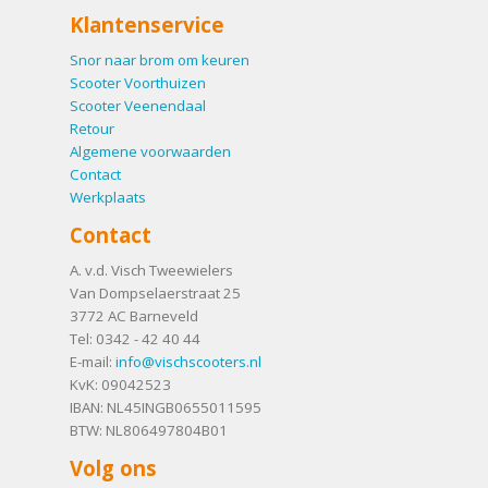
Klantenservice
Snor naar brom om keuren
Scooter Voorthuizen
Scooter Veenendaal
Retour
Algemene voorwaarden
Contact
Werkplaats
Contact
A. v.d. Visch Tweewielers
Van Dompselaerstraat 25
3772 AC
Barneveld
Tel:
0342 - 42 40 44
E-mail:
info@vischscooters.nl
KvK: 09042523
IBAN: NL45INGB0655011595
BTW: NL806497804B01
Volg ons