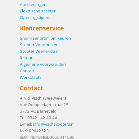
Aanbiedingen
Elektrische scooter
Openingstijden
Klantenservice
Snor naar brom om keuren
Scooter Voorthuizen
Scooter Veenendaal
Retour
Algemene voorwaarden
Contact
Werkplaats
Contact
A. v.d. Visch Tweewielers
Van Dompselaerstraat 25
3772 AC
Barneveld
Tel:
0342 - 42 40 44
E-mail:
info@vischscooters.nl
KvK: 09042523
IBAN: NL45INGB0655011595