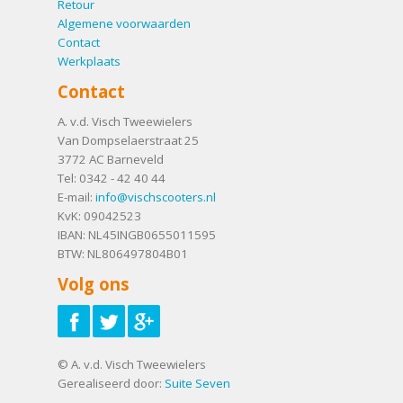
Retour
Algemene voorwaarden
Contact
Werkplaats
Contact
A. v.d. Visch Tweewielers
Van Dompselaerstraat 25
3772 AC
Barneveld
Tel:
0342 - 42 40 44
E-mail:
info@vischscooters.nl
KvK: 09042523
IBAN: NL45INGB0655011595
BTW: NL806497804B01
Volg ons
© A. v.d. Visch Tweewielers
Gerealiseerd door:
Suite Seven