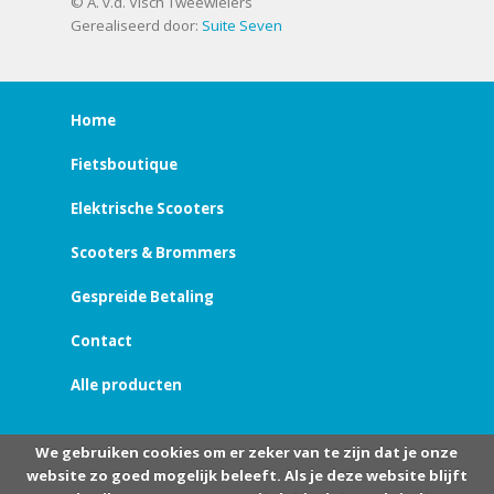
© A. v.d. Visch Tweewielers
Gerealiseerd door:
Suite Seven
Home
Fietsboutique
Elektrische Scooters
Scooters & Brommers
Gespreide Betaling
Contact
Alle producten
We gebruiken cookies om er zeker van te zijn dat je onze
website zo goed mogelijk beleeft. Als je deze website blijft