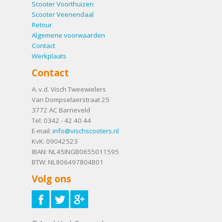
Scooter Voorthuizen
Scooter Veenendaal
Retour
Algemene voorwaarden
Contact
Werkplaats
Contact
A. v.d. Visch Tweewielers
Van Dompselaerstraat 25
3772 AC
Barneveld
Tel:
0342 - 42 40 44
E-mail:
info@vischscooters.nl
KvK: 09042523
IBAN: NL45INGB0655011595
BTW: NL806497804B01
Volg ons