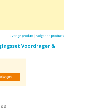
‹ vorige product
|
volgende product ›
igingsset Voordrager &
kelwagen
 & S