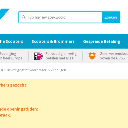
che Scooters
Scooters & Brommers
Gespreide Betaling
Bezorging
Eenvoudig en veilig
Geen verzendkos
in heel Europa
betalen met iDeal
boven de € 75,-
 & S Bevestigingsset Voordrager & Zijbeugels
rkers gezocht:
nde openingstijden:
praak.