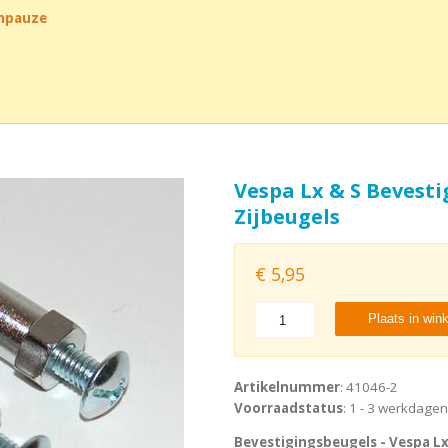
chpauze
Vespa Lx & S Bevest
Zijbeugels
€
5,95
Plaats in win
Artikelnummer
: 41046-2
Voorraadstatus
: 1 - 3 werkdagen
Bevestigingsbeugels - Vespa Lx