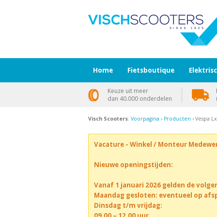
Home
Fietsboutique
Elektris
Keuze uit meer
dan 40.000 onderdelen
Visch Scooters
:
Voorpagina
›
Producten
› Vespa Lx
Vacature - Winkel / Monteur Medewe
Nieuwe openingstijden:
Vanaf 1 januari 2026 gelden de volge
Maandag gesloten: eventueel op afs
Dinsdag t/m vrijdag:
09.00 – 12.00 uur