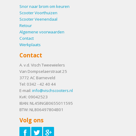
Snor naar brom om keuren
Scooter Voorthuizen
Scooter Veenendaal
Retour
Algemene voorwaarden
Contact
Werkplaats
Contact
A. v.d. Visch Tweewielers
Van Dompselaerstraat 25
3772 AC
Barneveld
Tel:
0342 - 42 40 44
E-mail:
info@vischscooters.nl
KvK: 09042523
IBAN: NL45INGB0655011595
BTW: NL806497804B01
Volg ons