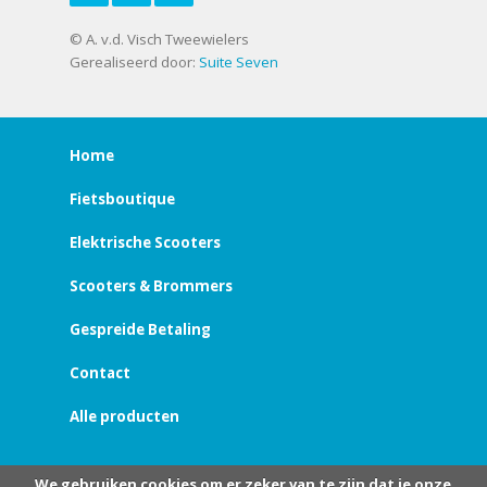
© A. v.d. Visch Tweewielers
Gerealiseerd door:
Suite Seven
Home
Fietsboutique
Elektrische Scooters
Scooters & Brommers
Gespreide Betaling
Contact
Alle producten
We gebruiken cookies om er zeker van te zijn dat je onze