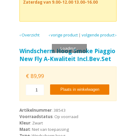
Zaterdag van 9.00-12.00 13.00-16.00
‹ Overzicht
‹ vorige product
|
volgende product ›
Loading...
Windscherm Hoog Smoke Piaggio
New Fly A-Kwaliteit Incl.Bev.Set
€
89,99
Plaats in winkelwagen
Artikelnummer
: 38543
Voorraadstatus
: Op voorraad
Kleur
: Zwart
Maat
: Niet van toepassing
Type
: Windscherm hoog