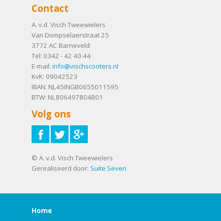
Contact
A. v.d. Visch Tweewielers
Van Dompselaerstraat 25
3772 AC
Barneveld
Tel:
0342 - 42 40 44
E-mail:
info@vischscooters.nl
KvK: 09042523
IBAN: NL45INGB0655011595
BTW: NL806497804B01
Volg ons
© A. v.d. Visch Tweewielers
Gerealiseerd door:
Suite Seven
Home