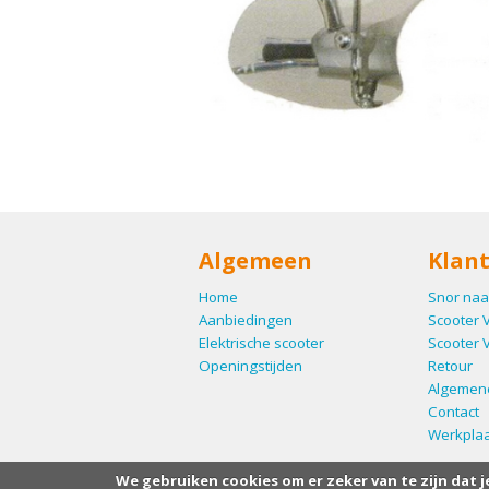
Algemeen
Klant
Home
Snor naa
Aanbiedingen
Scooter 
Elektrische scooter
Scooter 
Openingstijden
Retour
Algemen
Contact
Werkplaa
We gebruiken cookies om er zeker van te zijn dat j