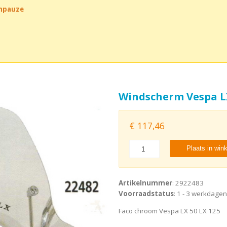
chpauze
Windscherm Vespa L
€
117,46
Plaats in win
Artikelnummer
: 2922483
Voorraadstatus
: 1 - 3 werkdagen
Faco chroom Vespa LX 50 LX 125