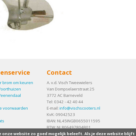
enservice
Contact
r brom om keuren
A. v.d. Visch Tweewielers
Voorthuizen
Van Dompselaerstraat 25
Veenendaal
3772 AC
Barneveld
Tel:
0342 - 42 40 44
e voorwaarden
E-mail:
info@vischscooters.nl
KvK: 09042523
ts
IBAN: NL45INGB0655011595
BTW: NL806497804B01
e onze website zo goed mogelijk beleeft. Als je deze website blijft