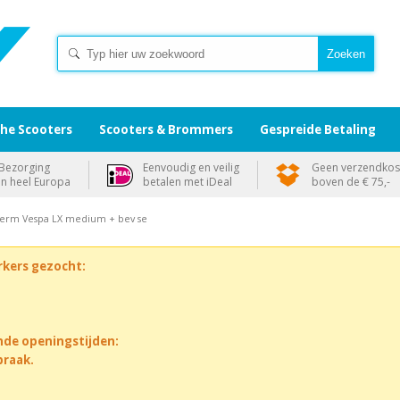
che Scooters
Scooters & Brommers
Gespreide Betaling
Bezorging
Eenvoudig en veilig
Geen verzendkos
in heel Europa
betalen met iDeal
boven de € 75,-
erm Vespa LX medium + bev se
rkers gezocht:
nde openingstijden:
praak.