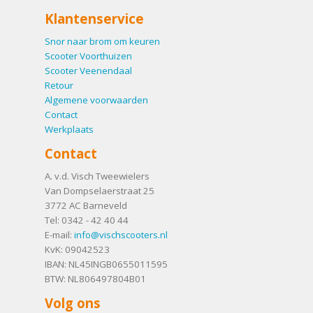
Klantenservice
Snor naar brom om keuren
Scooter Voorthuizen
Scooter Veenendaal
Retour
Algemene voorwaarden
Contact
Werkplaats
Contact
A. v.d. Visch Tweewielers
Van Dompselaerstraat 25
3772 AC
Barneveld
Tel:
0342 - 42 40 44
E-mail:
info@vischscooters.nl
KvK: 09042523
IBAN: NL45INGB0655011595
BTW: NL806497804B01
Volg ons