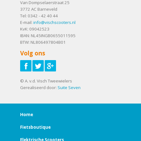
Van Dompselaerstraat 25
3772 AC
Barneveld
Tel:
0342 - 42 40 44
E-mail:
info@vischscooters.nl
KvK: 09042523
IBAN: NL45INGB0655011595
BTW: NL806497804B01
Volg ons
© A. v.d. Visch Tweewielers
Gerealiseerd door:
Suite Seven
Home
Fietsboutique
Elektrische Scooters