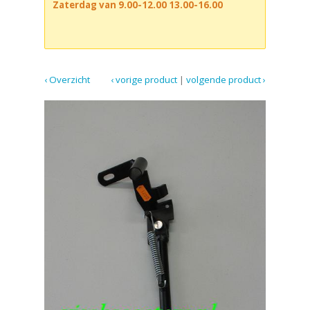
Zaterdag van 9.00-12.00 13.00-16.00
‹ Overzicht
‹ vorige product
|
volgende product ›