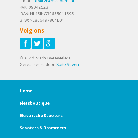
E-mail:
info@vischscooters.nl
KvK: 09042523
IBAN: NL45INGB0655011595
BTW: NL806497804B01
Volg ons
© A. v.d. Visch Tweewielers
Gerealiseerd door:
Suite Seven
Home
Fietsboutique
Elektrische Scooters
Scooters & Brommers