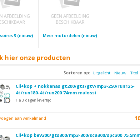
soires 3 (nieuw)
Meer motordelen (nieuw)
k hier onze producten
Sorteren op:
Uitgelicht
Nieuw
Titel
Cil+kop + nokkenas gt200/gts/gtv/mp3-250/run125-
4t/run180-4t/run200 74mm malossi
1 a 3 dagen levertijd
1
evoegen aan winkelmand
Cil+kop bev300/gts300/mp3-300/sca300/spc300 75.5m