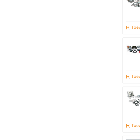
[+] To
[+] To
[+] To