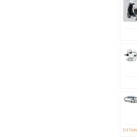
[+] To