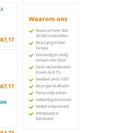
 2
Waarom ons
Keuze uit meer dan
40.000 onderdelen
467,17
Bezorging in heel
Europa
Eenvoudig en veilig
betalen met iDeal
Geen verzendkosten
boven de € 75,-
Kwaliteit sinds 1925
467,17
Bezorgen & afhalen
Persoonlijk advies
Vakkundig personeel
099
Winkel in Barneveld
Werkplaats in
Barneveld
464,73