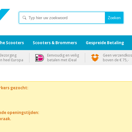
che Scooters
Scooters & Brommers
Gespreide Betaling
Bezorging
Eenvoudig en veilig
Geen verzendkos
in heel Europa
betalen met iDeal
boven de € 75,-
rkers gezocht:
nde openingstijden:
praak.