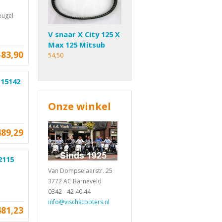
eugel
V snaar X City 125 X
Max 125 Mitsub
583,90
54,50
115142
Onze winkel
489,29
2115
Van Dompselaerstr. 25
3772 AC Barneveld
0342 - 42 40 44
info@vischscooters.nl
481,23