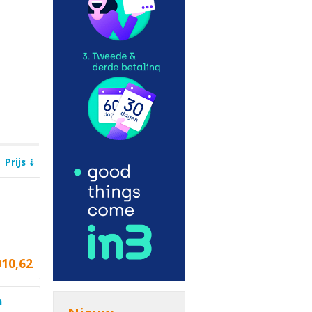
Prijs
010,62
m