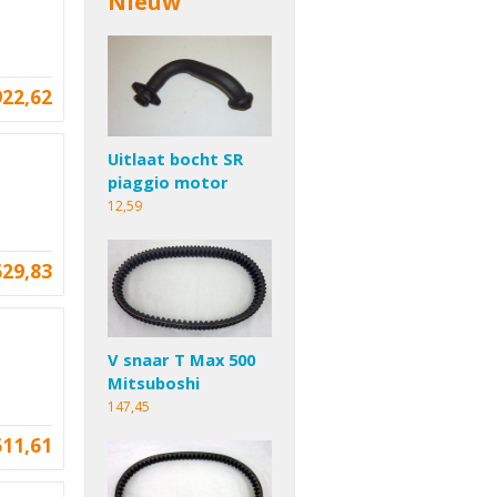
Nieuw
922,62
Uitlaat bocht SR
piaggio motor
12,59
629,83
V snaar T Max 500
Mitsuboshi
147,45
611,61