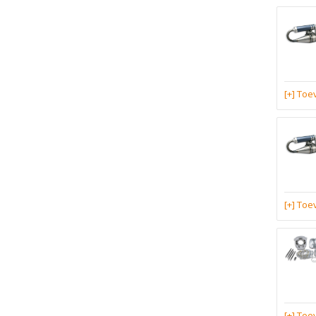
[+] To
[+] To
[+] To