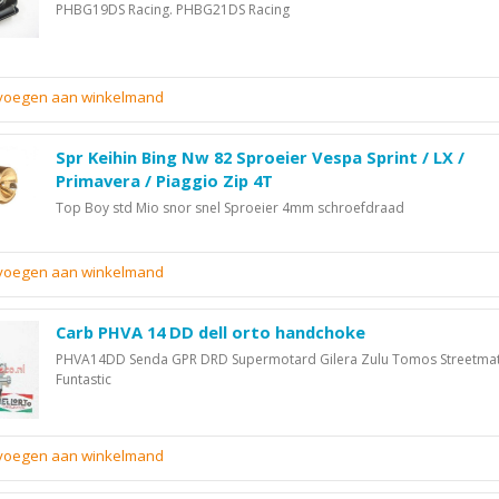
PHBG19DS Racing. PHBG21DS Racing
evoegen aan winkelmand
Spr Keihin Bing Nw 82 Sproeier Vespa Sprint / LX /
Primavera / Piaggio Zip 4T
Top Boy std Mio snor snel Sproeier 4mm schroefdraad
evoegen aan winkelmand
Carb PHVA 14 DD dell orto handchoke
PHVA14DD Senda GPR DRD Supermotard Gilera Zulu Tomos Streetma
Funtastic
evoegen aan winkelmand