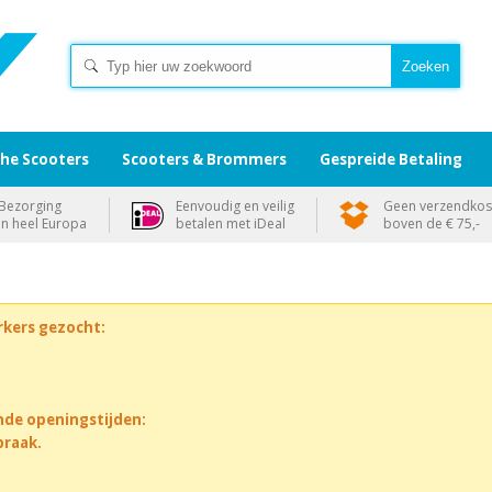
che Scooters
Scooters & Brommers
Gespreide Betaling
Bezorging
Eenvoudig en veilig
Geen verzendkos
in heel Europa
betalen met iDeal
boven de € 75,-
rkers gezocht:
nde openingstijden:
praak.