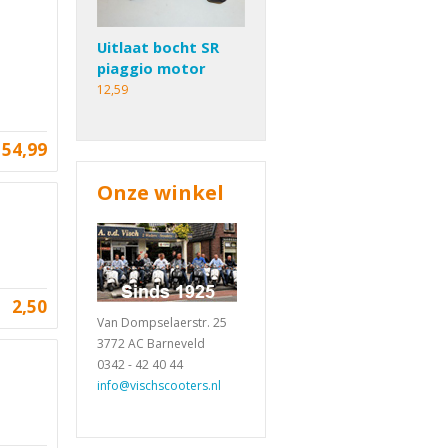
Uitlaat bocht SR
piaggio motor
12,59
54,99
Onze winkel
2,50
Van Dompselaerstr. 25
3772 AC Barneveld
0342 - 42 40 44
info@vischscooters.nl