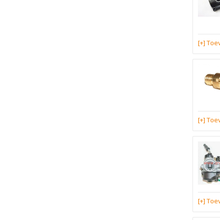
[+] To
[+] To
[+] To