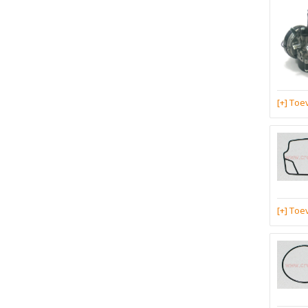
[+] To
[+] To