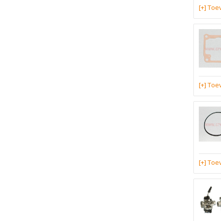
[+] To
[+] To
[+] To