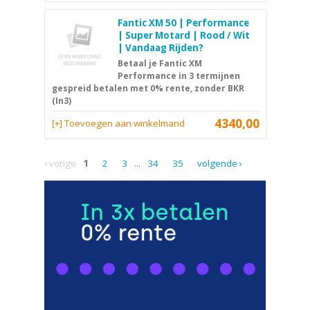
Fantic XM 50 | Performance
| Super Motard | Rood / Wit
| Vandaag Rijden?
Betaal je Fantic XM
Performance in 3 termijnen
gespreid betalen met 0% rente, zonder BKR
(In3)
4340,00
[+] Toevoegen aan winkelmand
‹ vorige
1
2
3
...
34
35
volgende ›