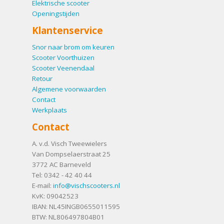
Elektrische scooter
Openingstijden
Klantenservice
Snor naar brom om keuren
Scooter Voorthuizen
Scooter Veenendaal
Retour
Algemene voorwaarden
Contact
Werkplaats
Contact
A. v.d. Visch Tweewielers
Van Dompselaerstraat 25
3772 AC
Barneveld
Tel:
0342 - 42 40 44
E-mail:
info@vischscooters.nl
KvK: 09042523
IBAN: NL45INGB0655011595
BTW: NL806497804B01