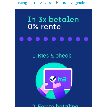
‹ vorige
1
2
...
8
9
10
volgende ›