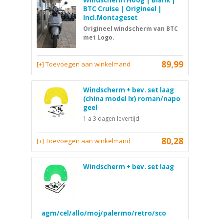
Windscherm Hoog | Blank |
BTC Cruise | Origineel |
Incl.Montageset
Origineel windscherm van BTC
met Logo.
89,99
[+] Toevoegen aan winkelmand
Windscherm + bev. set laag
(china model lx) roman/napo
geel
1 a 3 dagen levertijd
80,28
[+] Toevoegen aan winkelmand
Windscherm + bev. set laag
agm/cel/allo/moj/palermo/retro/sco