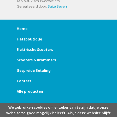
© A. v.d. Visch Tweewielers
Gerealiseerd door:
Suite Seven
Home
Fietsboutique
Elektrische Scooters
Scooters & Brommers
Gespreide Betaling
Contact
Alle producten
We gebruiken cookies om er zeker van te zijn dat je onze
website zo goed mogelijk beleeft. Als je deze website blijft