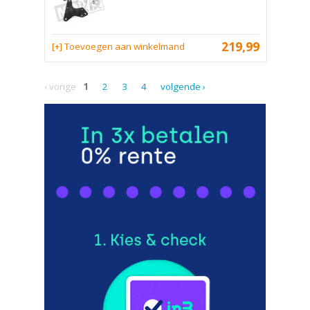
219,99
[+] Toevoegen aan winkelmand
‹ vorige
1
2
3
4
volgende ›