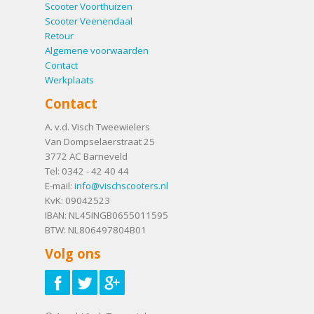
Scooter Voorthuizen
Scooter Veenendaal
Retour
Algemene voorwaarden
Contact
Werkplaats
Contact
A. v.d. Visch Tweewielers
Van Dompselaerstraat 25
3772 AC
Barneveld
Tel:
0342 - 42 40 44
E-mail:
info@vischscooters.nl
KvK: 09042523
IBAN: NL45INGB0655011595
BTW: NL806497804B01
Volg ons