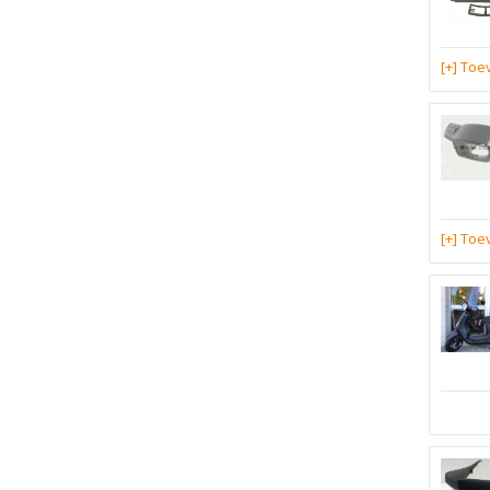
[+] To
[+] To