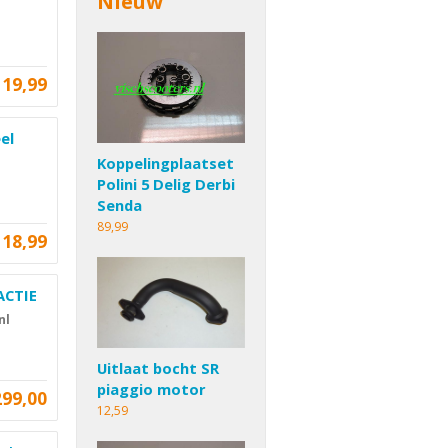
Nieuw
19,99
el
Koppelingplaatset
Polini 5 Delig Derbi
Senda
89,99
18,99
ACTIE
nl
Uitlaat bocht SR
piaggio motor
299,00
12,59