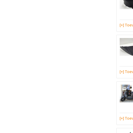
[+] To
[+] To
[+] To