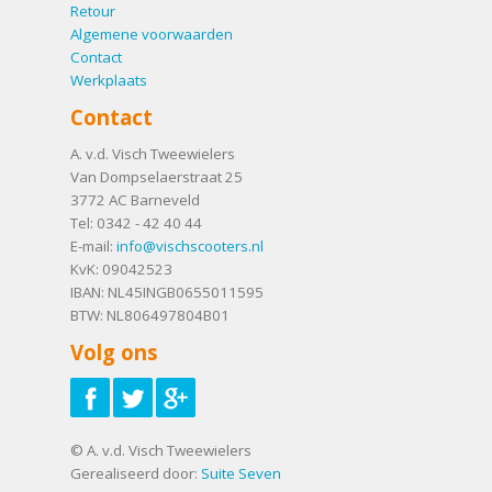
Retour
Algemene voorwaarden
Contact
Werkplaats
Contact
A. v.d. Visch Tweewielers
Van Dompselaerstraat 25
3772 AC
Barneveld
Tel:
0342 - 42 40 44
E-mail:
info@vischscooters.nl
KvK: 09042523
IBAN: NL45INGB0655011595
BTW: NL806497804B01
Volg ons
© A. v.d. Visch Tweewielers
Gerealiseerd door:
Suite Seven