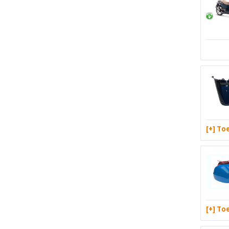
[+] T
[+] T