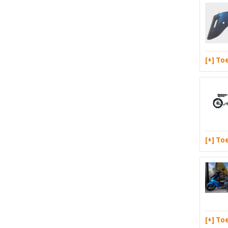
[+] T
[+] T
[+] T