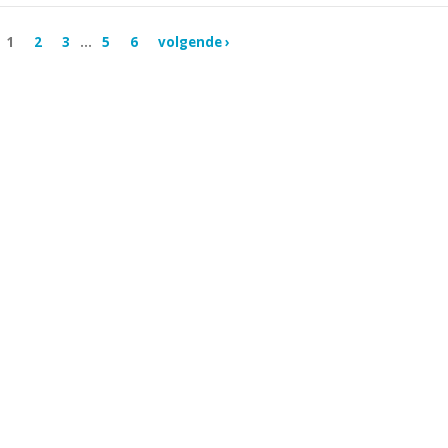
1
2
3
...
5
6
volgende ›