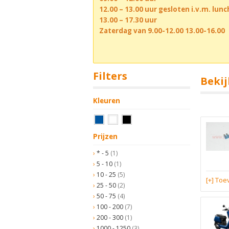
12.00 – 13.00 uur gesloten i.v.m. lun
13.00 – 17.30 uur
Zaterdag van 9.00-12.00 13.00-16.00
Filters
Bekij
Kleuren
Prijzen
* - 5
(1)
5 - 10
(1)
10 - 25
(5)
[+] To
25 - 50
(2)
50 - 75
(4)
100 - 200
(7)
200 - 300
(1)
1000 - 1250
(3)