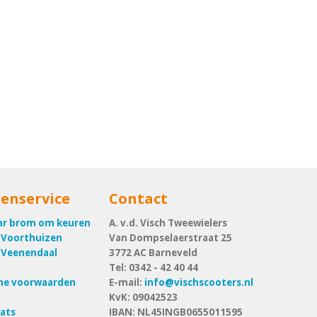
enservice
Contact
ar brom om keuren
A. v.d. Visch Tweewielers
 Voorthuizen
Van Dompselaerstraat 25
 Veenendaal
3772 AC
Barneveld
Tel:
0342 - 42 40 44
ne voorwaarden
E-mail:
info@vischscooters.nl
KvK: 09042523
ats
IBAN: NL45INGB0655011595