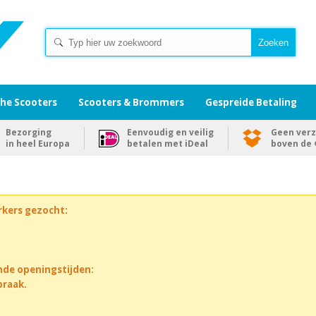
che Scooters
Scooters & Brommers
Gespreide Betaling
Bezorging
Eenvoudig en veilig
Geen ver
in heel Europa
betalen met iDeal
boven de €
rkers gezocht:
nde openingstijden:
praak.