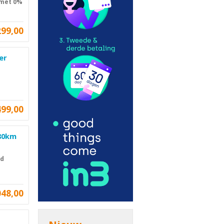
 met 0%
299,00
er
499,00
 80km
id
048,00