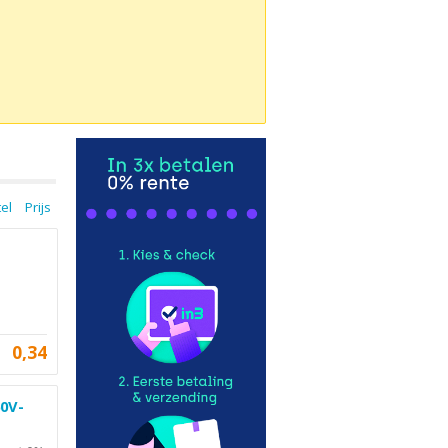
tel
Prijs
0,34
60V-