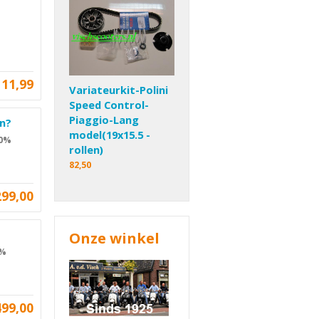
11,99
Variateurkit-Polini
Speed Control-
Piaggio-Lang
en?
model(19x15.5 -
 0%
rollen)
82,50
299,00
Onze winkel
0%
499,00