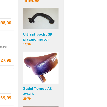
Nieuw
098,00
Uitlaat bocht SR
piaggio motor
12,59
Vespa
27,99
Zadel Tomos A3
zwart
159,99
29,79