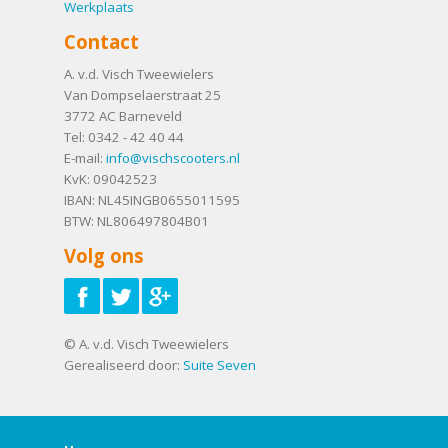
Werkplaats
Contact
A. v.d. Visch Tweewielers
Van Dompselaerstraat 25
3772 AC
Barneveld
Tel:
0342 - 42 40 44
E-mail:
info@vischscooters.nl
KvK: 09042523
IBAN: NL45INGB0655011595
BTW: NL806497804B01
Volg ons
© A. v.d. Visch Tweewielers
Gerealiseerd door:
Suite Seven