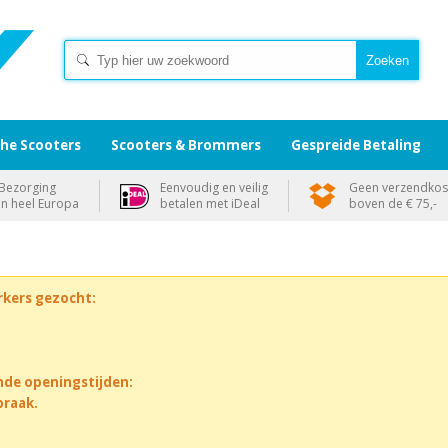
che Scooters
Scooters & Brommers
Gespreide Betaling
Bezorging
Eenvoudig en veilig
Geen verzendkos
in heel Europa
betalen met iDeal
boven de € 75,-
rkers gezocht:
nde openingstijden:
praak.