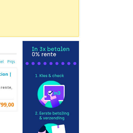
tel
Prijs
tion |
 rente,
799,00