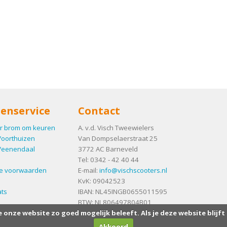
enservice
Contact
r brom om keuren
A. v.d. Visch Tweewielers
Voorthuizen
Van Dompselaerstraat 25
Veenendaal
3772 AC
Barneveld
Tel:
0342 - 42 40 44
e voorwaarden
E-mail:
info@vischscooters.nl
KvK: 09042523
ts
IBAN: NL45INGB0655011595
BTW: NL806497804B01
e onze website zo goed mogelijk beleeft. Als je deze website blijft
Akkoord