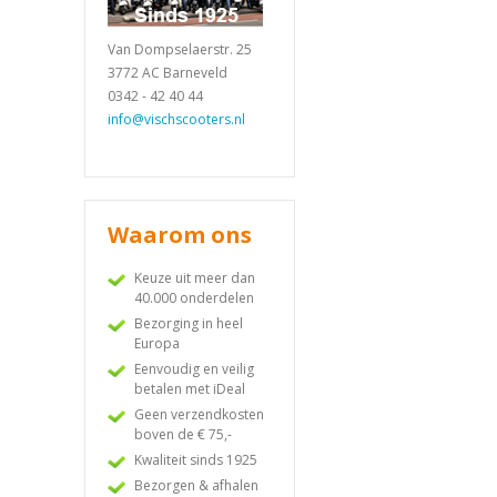
Van Dompselaerstr. 25
3772 AC Barneveld
0342 - 42 40 44
info@vischscooters.nl
Waarom ons
Keuze uit meer dan
40.000 onderdelen
Bezorging in heel
Europa
Eenvoudig en veilig
betalen met iDeal
Geen verzendkosten
boven de € 75,-
Kwaliteit sinds 1925
Bezorgen & afhalen