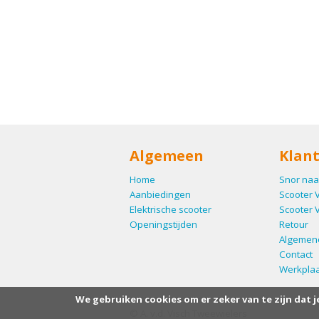
Algemeen
Klant
Home
Snor naa
Aanbiedingen
Scooter 
Elektrische scooter
Scooter 
Openingstijden
Retour
Algemen
Contact
Werkplaa
We gebruiken cookies om er zeker van te zijn dat j
© A. v.d. Visch Tweewielers