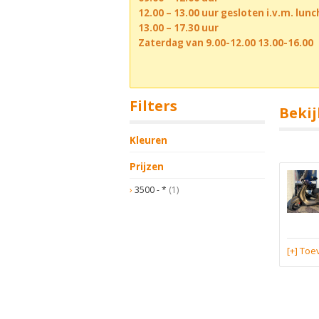
12.00 – 13.00 uur gesloten i.v.m. lun
13.00 – 17.30 uur
Zaterdag van 9.00-12.00 13.00-16.00
Filters
Bekij
Kleuren
Prijzen
3500 - *
(1)
[+] To