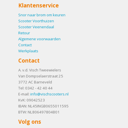
Klantenservice
Snor naar brom om keuren
Scooter Voorthuizen
Scooter Veenendaal
Retour
Algemene voorwaarden
Contact
Werkplaats
Contact
A. v.d. Visch Tweewielers
Van Dompselaerstraat 25
3772 AC
Barneveld
Tel:
0342 - 42 40 44
E-mail:
info@vischscooters.nl
KvK: 09042523
IBAN: NL45INGB0655011595
BTW: NL806497804B01
Volg ons