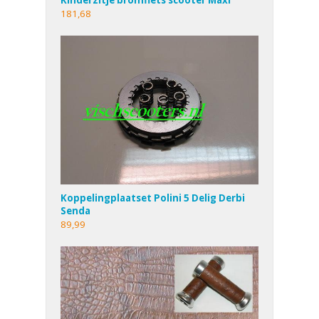
Kinderzitje bromfiets scooter Maxi
181,68
Koppelingplaatset Polini 5 Delig Derbi
Senda
89,99