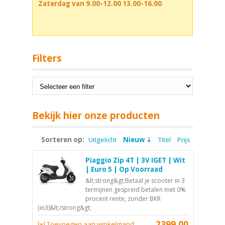
Zaterdag van 9.00-12.00 13.00-16.00
Filters
Bekijk hier onze producten
Sorteren op:
Uitgelicht
Nieuw
Titel
Prijs
Piaggio Zip 4T | 3V IGET | Wit
| Euro 5 | Op Voorraad
&lt;strong&gt;Betaal je scooter in 3
termijnen gespreid betalen met 0%
procent rente, zonder BKR
(in3)&lt;/strong&gt;
2399,00
[+] Toevoegen aan winkelmand