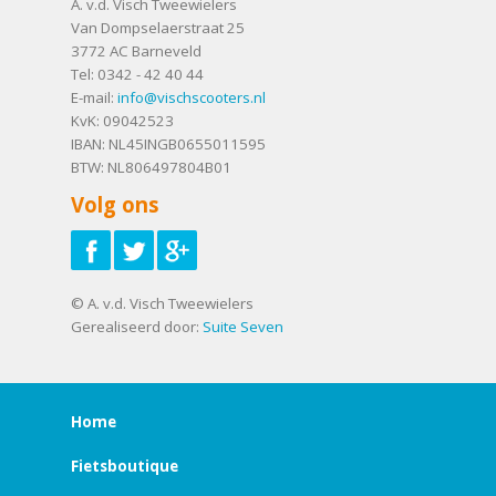
A. v.d. Visch Tweewielers
Van Dompselaerstraat 25
3772 AC
Barneveld
Tel:
0342 - 42 40 44
E-mail:
info@vischscooters.nl
KvK: 09042523
IBAN: NL45INGB0655011595
BTW: NL806497804B01
Volg ons
© A. v.d. Visch Tweewielers
Gerealiseerd door:
Suite Seven
Home
Fietsboutique