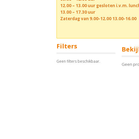
12.00 – 13.00 uur gesloten i.v.m. lun
13.00 – 17.30 uur
Zaterdag van 9.00-12.00 13.00-16.00
Filters
Bekij
Geen filters beschikbaar.
Geen pr