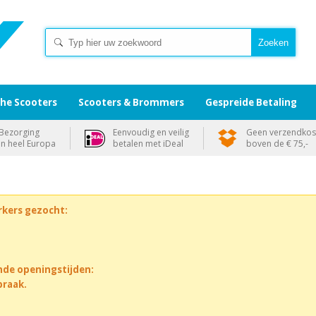
che Scooters
Scooters & Brommers
Gespreide Betaling
Bezorging
Eenvoudig en veilig
Geen verzendkos
in heel Europa
betalen met iDeal
boven de € 75,-
rkers gezocht:
nde openingstijden:
praak.