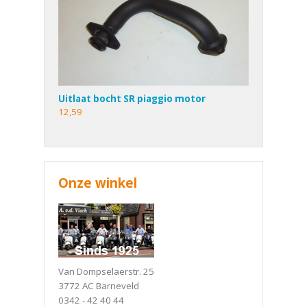
Uitlaat bocht SR piaggio motor
12,59
Onze winkel
Van Dompselaerstr. 25
3772 AC Barneveld
0342 - 42 40 44