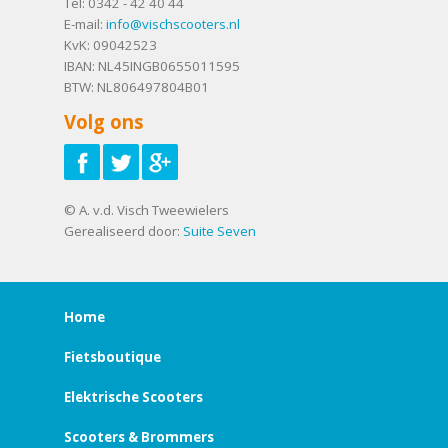
Tel:
0342 - 42 40 44
E-mail:
info@vischscooters.nl
KvK: 09042523
IBAN: NL45INGB0655011595
BTW: NL806497804B01
Volg ons
© A. v.d. Visch Tweewielers
Gerealiseerd door:
Suite Seven
Home
Fietsboutique
Elektrische Scooters
Scooters & Brommers