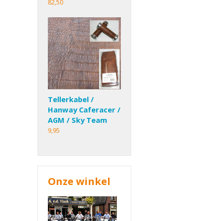
82,50
Tellerkabel /
Hanway Caferacer /
AGM / Sky Team
9,95
Onze winkel