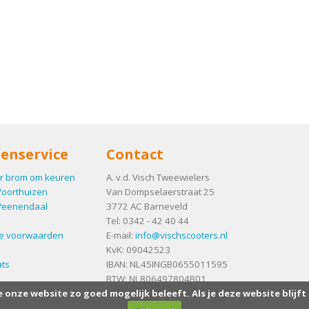
enservice
Contact
r brom om keuren
A. v.d. Visch Tweewielers
Voorthuizen
Van Dompselaerstraat 25
Veenendaal
3772 AC
Barneveld
Tel:
0342 - 42 40 44
e voorwaarden
E-mail:
info@vischscooters.nl
KvK: 09042523
ts
IBAN: NL45INGB0655011595
BTW: NL806497804B01
e onze website zo goed mogelijk beleeft. Als je deze website blijft