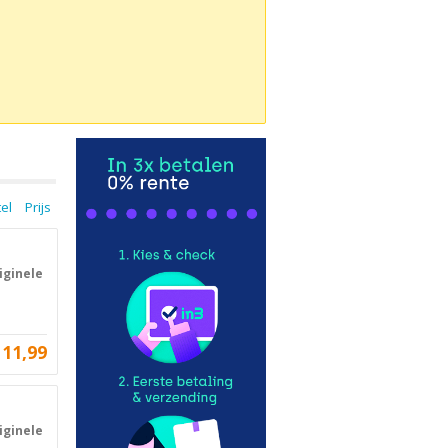
tel
Prijs
iginele
11,99
iginele