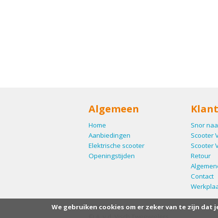
Algemeen
Klant
Home
Snor naa
Aanbiedingen
Scooter 
Elektrische scooter
Scooter 
Openingstijden
Retour
Algemen
Contact
Werkplaa
We gebruiken cookies om er zeker van te zijn dat j
© A. v.d. Visch Tweewielers