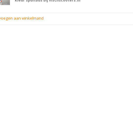
kleur spuitbus bij vischscooters.nl
evoegen aan winkelmand