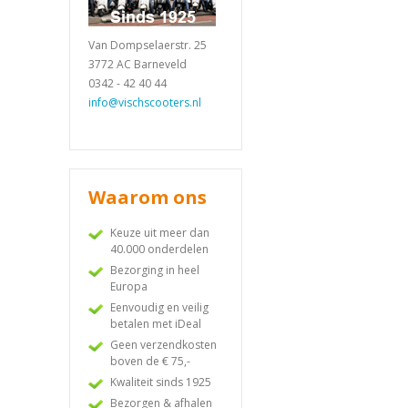
Van Dompselaerstr. 25
3772 AC Barneveld
0342 - 42 40 44
info@vischscooters.nl
Waarom ons
Keuze uit meer dan
40.000 onderdelen
Bezorging in heel
Europa
Eenvoudig en veilig
betalen met iDeal
Geen verzendkosten
boven de € 75,-
Kwaliteit sinds 1925
Bezorgen & afhalen