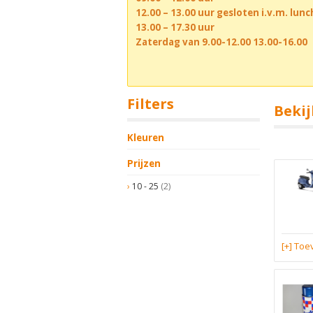
12.00 – 13.00 uur gesloten i.v.m. lun
13.00 – 17.30 uur
Zaterdag van 9.00-12.00 13.00-16.00
Filters
Bekij
Kleuren
Prijzen
10 - 25
(2)
[+] To