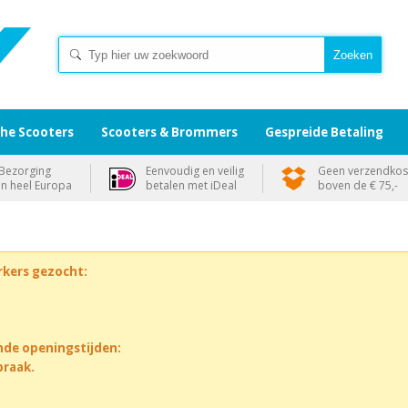
che Scooters
Scooters & Brommers
Gespreide Betaling
Bezorging
Eenvoudig en veilig
Geen verzendkos
in heel Europa
betalen met iDeal
boven de € 75,-
rkers gezocht:
nde openingstijden:
praak.