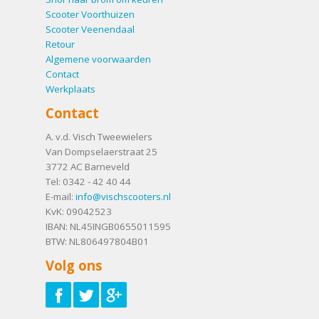
Scooter Voorthuizen
Scooter Veenendaal
Retour
Algemene voorwaarden
Contact
Werkplaats
Contact
A. v.d. Visch Tweewielers
Van Dompselaerstraat 25
3772 AC
Barneveld
Tel:
0342 - 42 40 44
E-mail:
info@vischscooters.nl
KvK: 09042523
IBAN: NL45INGB0655011595
BTW: NL806497804B01
Volg ons