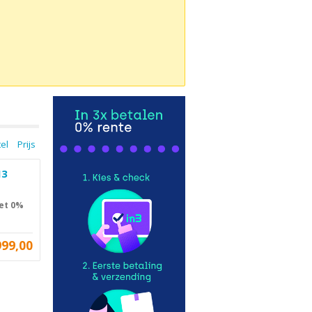
tel
Prijs
N3
met 0%
999,00