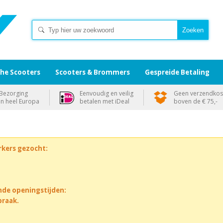
che Scooters
Scooters & Brommers
Gespreide Betaling
Bezorging
Eenvoudig en veilig
Geen verzendkos
in heel Europa
betalen met iDeal
boven de € 75,-
rkers gezocht:
nde openingstijden:
praak.