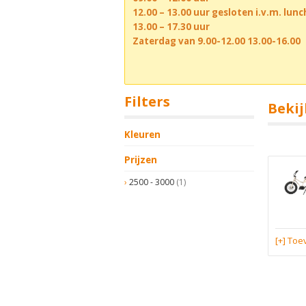
12.00 – 13.00 uur gesloten i.v.m. lun
13.00 – 17.30 uur
Zaterdag van 9.00-12.00 13.00-16.00
Filters
Bekij
Kleuren
Prijzen
2500 - 3000
(1)
[+] To