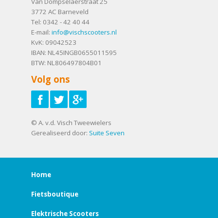
Van Dompselaerstraat 25
3772 AC
Barneveld
Tel:
0342 - 42 40 44
E-mail:
info@vischscooters.nl
KvK: 09042523
IBAN: NL45INGB0655011595
BTW: NL806497804B01
Volg ons
© A. v.d. Visch Tweewielers
Gerealiseerd door:
Suite Seven
Home
Fietsboutique
Elektrische Scooters