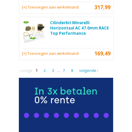
317,99
[+] Toevoegen aan winkelmand
Cilinderkit Minarelli
Horizontaal AC 47.0mm RACE
Top Performance
169,49
[+] Toevoegen aan winkelmand
‹ vorige
1
2
3
...
7
8
volgende ›