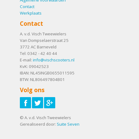
Contact
Werkplaats
Contact
A. v.d. Visch Tweewielers
Van Dompselaerstraat 25
3772 AC
Barneveld
Tel:
0342 - 42 40 44
E-mail:
info@vischscooters.nl
KvK: 09042523
IBAN: NL45INGB0655011595
BTW: NL806497804B01
Volg ons
© A. v.d. Visch Tweewielers
Gerealiseerd door:
Suite Seven