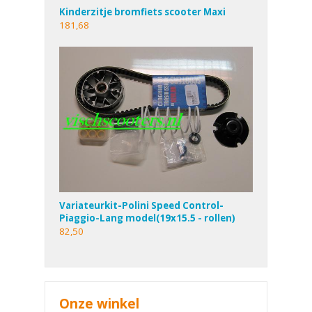
Kinderzitje bromfiets scooter Maxi
181,68
Variateurkit-Polini Speed Control-
Piaggio-Lang model(19x15.5 - rollen)
82,50
Onze winkel