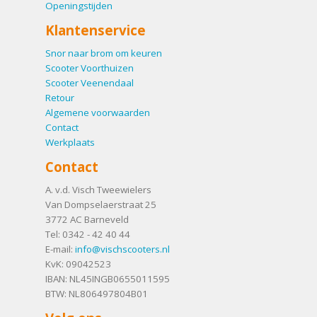
Openingstijden
Klantenservice
Snor naar brom om keuren
Scooter Voorthuizen
Scooter Veenendaal
Retour
Algemene voorwaarden
Contact
Werkplaats
Contact
A. v.d. Visch Tweewielers
Van Dompselaerstraat 25
3772 AC
Barneveld
Tel:
0342 - 42 40 44
E-mail:
info@vischscooters.nl
KvK: 09042523
IBAN: NL45INGB0655011595
BTW: NL806497804B01