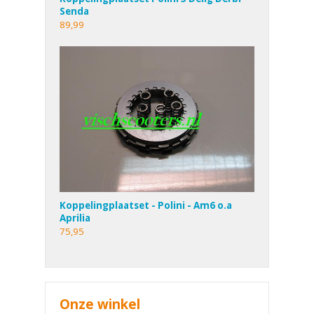
Senda
89,99
Koppelingplaatset - Polini - Am6 o.a
Aprilia
75,95
Onze winkel