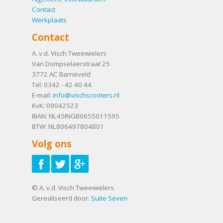
Contact
Werkplaats
Contact
A. v.d. Visch Tweewielers
Van Dompselaerstraat 25
3772 AC
Barneveld
Tel:
0342 - 42 40 44
E-mail:
info@vischscooters.nl
KvK: 09042523
IBAN: NL45INGB0655011595
BTW: NL806497804B01
Volg ons
© A. v.d. Visch Tweewielers
Gerealiseerd door:
Suite Seven