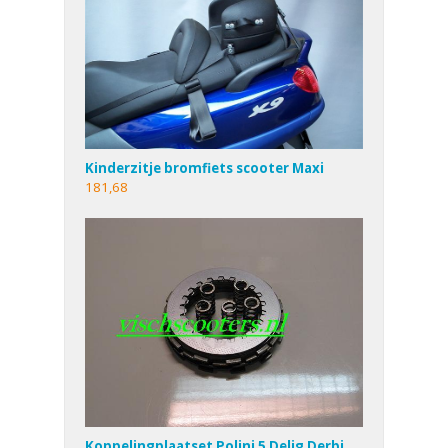
Kinderzitje bromfiets scooter Maxi
181,68
Koppelingplaatset Polini 5 Delig Derbi