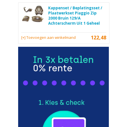
Kappenset / Beplatingsset /
Plaatwerkset Piaggio Zip
2000 Bruin 129/A
Achterscherm Uit 1 Geheel
122,48
[+] Toevoegen aan winkelmand