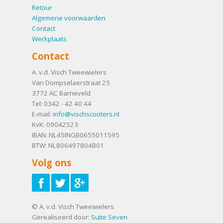
Retour
Algemene voorwaarden
Contact
Werkplaats
Contact
A. v.d. Visch Tweewielers
Van Dompselaerstraat 25
3772 AC
Barneveld
Tel:
0342 - 42 40 44
E-mail:
info@vischscooters.nl
KvK: 09042523
IBAN: NL45INGB0655011595
BTW: NL806497804B01
Volg ons
© A. v.d. Visch Tweewielers
Gerealiseerd door:
Suite Seven