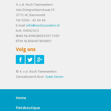
A. v.d. Visch Tweewielers
Van Dompselaerstraat 25
3772 AC
Barneveld
Tel:
0342 - 42 40 44
E-mail:
info@vischscooters.nl
KvK: 09042523
IBAN: NL45INGB0655011595
BTW: NL806497804B01
Volg ons
© A. v.d. Visch Tweewielers
Gerealiseerd door:
Suite Seven
Home
Fietsboutique