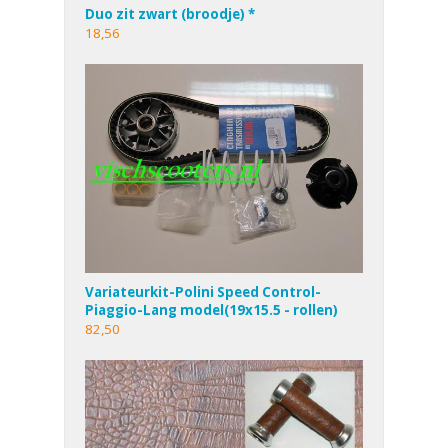
Duo zit zwart (broodje) *
18,56
Variateurkit-Polini Speed Control-
Piaggio-Lang model(19x15.5 - rollen)
82,50