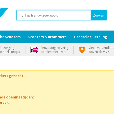
che Scooters
Scooters & Brommers
Gespreide Betaling
Bezorging
Eenvoudig en veilig
Geen verzendkos
in heel Europa
betalen met iDeal
boven de € 75,-
rkers gezocht:
nde openingstijden:
praak.