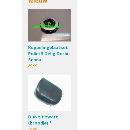
Nieuw
Koppelingplaatset
Polini 5 Delig Derbi
Senda
89,99
Duo zit zwart
(broodje) *
18,56