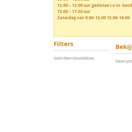
12.00 – 13.00 uur gesloten i.v.m. lun
13.00 – 17.30 uur
Zaterdag van 9.00-12.00 13.00-16.00
Filters
Bekij
Geen filters beschikbaar.
Geen pr