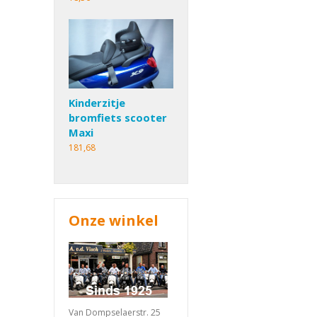
Kinderzitje
bromfiets scooter
Maxi
181,68
Onze winkel
Van Dompselaerstr. 25