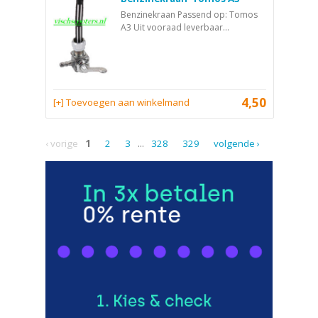
Benzinekraan Passend op: Tomos
A3 Uit vooraad leverbaar...
4,50
[+] Toevoegen aan winkelmand
‹ vorige
1
2
3
...
328
329
volgende ›