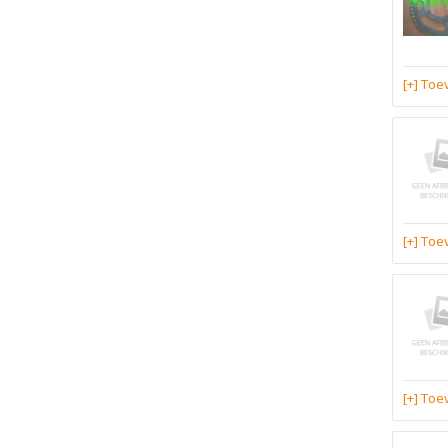
[+] To
[+] To
[+] To