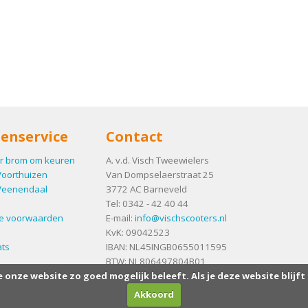
enservice
Contact
r brom om keuren
A. v.d. Visch Tweewielers
Voorthuizen
Van Dompselaerstraat 25
Veenendaal
3772 AC
Barneveld
Tel:
0342 - 42 40 44
e voorwaarden
E-mail:
info@vischscooters.nl
KvK: 09042523
ts
IBAN: NL45INGB0655011595
BTW: NL806497804B01
e onze website zo goed mogelijk beleeft. Als je deze website blijft
Akkoord