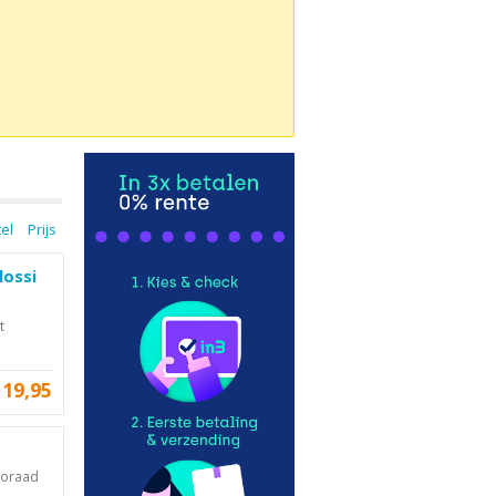
tel
Prijs
lossi
t
19,95
ooraad