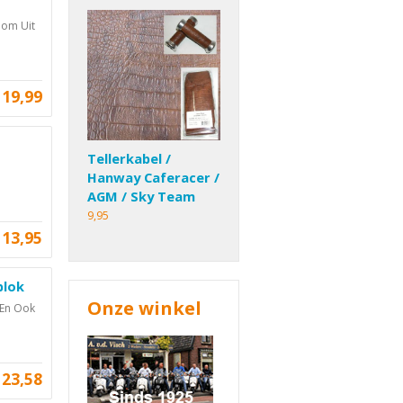
oom Uit
19,99
Tellerkabel /
Hanway Caferacer /
AGM / Sky Team
9,95
13,95
blok
Onze winkel
 En Ook
23,58