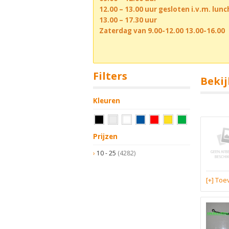
12.00 – 13.00 uur gesloten i.v.m. lun
13.00 – 17.30 uur
Zaterdag van 9.00-12.00 13.00-16.00
Filters
Bekij
Kleuren
Prijzen
10 - 25
(4282)
[+] To