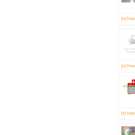
[+] To
[+] To
[+] To