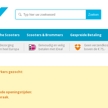
che Scooters
Scooters & Brommers
Gespreide Betaling
Bezorging
Eenvoudig en veilig
Geen verzendkos
in heel Europa
betalen met iDeal
boven de € 75,-
rkers gezocht:
nde openingstijden:
praak.