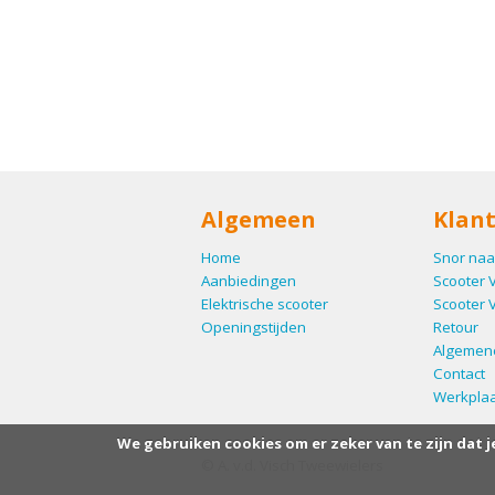
Algemeen
Klant
Home
Snor naa
Aanbiedingen
Scooter 
Elektrische scooter
Scooter 
Openingstijden
Retour
Algemen
Contact
Werkplaa
We gebruiken cookies om er zeker van te zijn dat j
© A. v.d. Visch Tweewielers