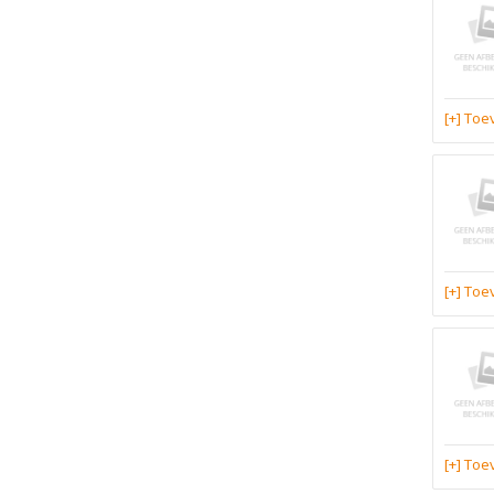
[+] To
[+] To
[+] To