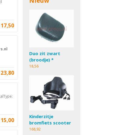
Nieuw
ad
17,50
s.nl
Duo zit zwart
(broodje) *
18,56
23,80
alType:
Kinderzitje
15,00
bromfiets scooter
168,92