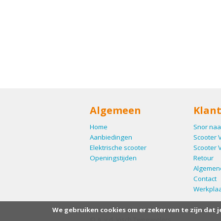
Algemeen
Klant
Home
Snor naa
Aanbiedingen
Scooter 
Elektrische scooter
Scooter 
Openingstijden
Retour
Algemen
Contact
Werkplaa
We gebruiken cookies om er zeker van te zijn dat j
© A. v.d. Visch Tweewielers