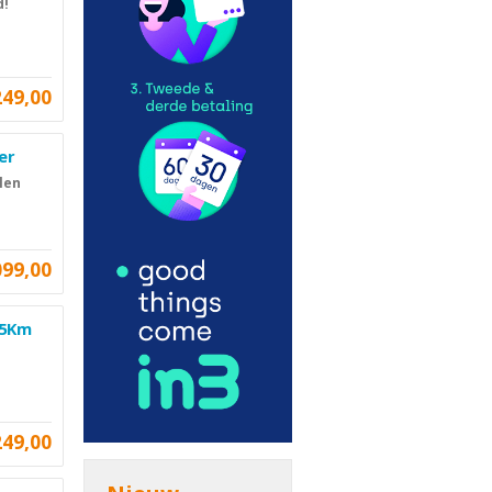
d!
249,00
er
len
099,00
45Km
249,00