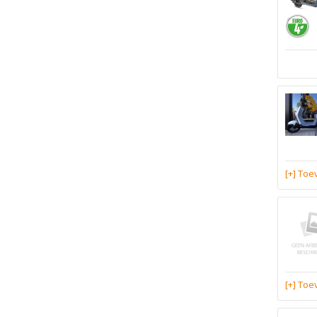
[+] To
[+] To