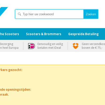
che Scooters
Scooters & Brommers
Gespreide Betaling
Bezorging
Eenvoudig en veilig
Geen verzendkos
in heel Europa
betalen met iDeal
boven de € 75,-
rkers gezocht:
nde openingstijden:
praak.