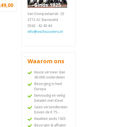
249,00
Van Dompselaerstr. 25
3772 AC Barneveld
0342 - 42 40 44
info@vischscooters.nl
Waarom ons
Keuze uit meer dan
40.000 onderdelen
Bezorging in heel
Europa
Eenvoudig en veilig
betalen met iDeal
Geen verzendkosten
boven de € 75,-
Kwaliteit sinds 1925
Bezorgen & afhalen