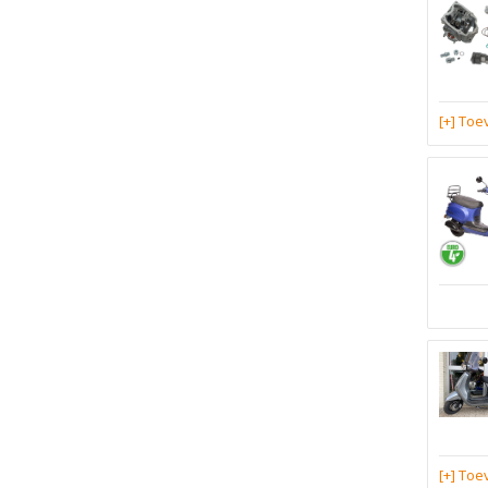
[+] To
[+] To