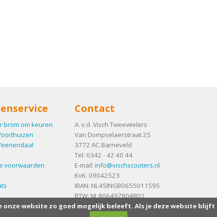
enservice
Contact
r brom om keuren
A. v.d. Visch Tweewielers
Voorthuizen
Van Dompselaerstraat 25
Veenendaal
3772 AC
Barneveld
Tel:
0342 - 42 40 44
e voorwaarden
E-mail:
info@vischscooters.nl
KvK: 09042523
ts
IBAN: NL45INGB0655011595
BTW: NL806497804B01
e onze website zo goed mogelijk beleeft. Als je deze website blijft