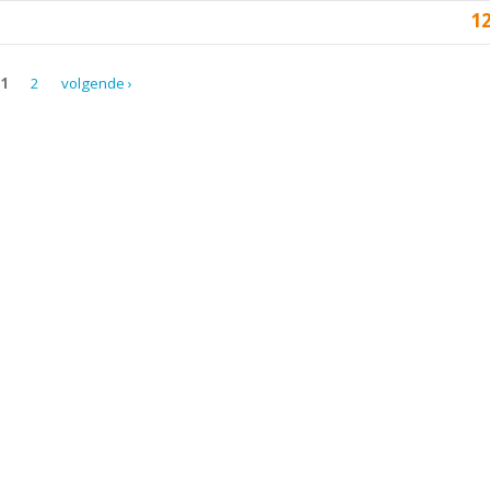
1
1
2
volgende ›