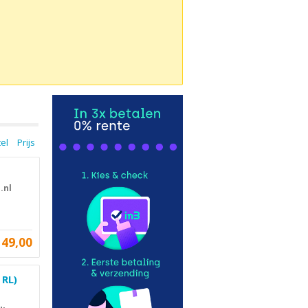
tel
Prijs
.nl
149,00
 RL)