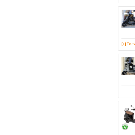
[+] To