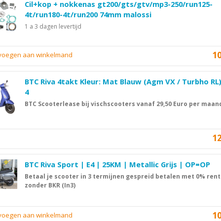
Cil+kop + nokkenas gt200/gts/gtv/mp3-250/run125-
4t/run180-4t/run200 74mm malossi
1 a 3 dagen levertijd
1
evoegen aan winkelmand
BTC Riva 4takt Kleur: Mat Blauw (Agm VX / Turbho RL
4
BTC Scooterlease bij vischscooters vanaf 29,50 Euro per maan
1
BTC Riva Sport | E4 | 25KM | Metallic Grijs | OP=OP
Betaal je scooter in 3 termijnen gespreid betalen met 0% rent
zonder BKR (In3)
1
evoegen aan winkelmand