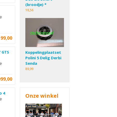
(broodje) *
18,56
d!
199,00
/ GTS
Koppelingplaatset
Polini 5 Delig Derbi
Senda
d!
89,99
099,00
o 4
Onze winkel
d!