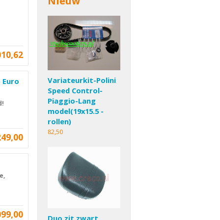
Nieuw
010,62
Variateurkit-Polini
) Euro
Speed Control-
Piaggio-Lang
d!
model(19x15.5 -
rollen)
82,50
249,00
e,
099,00
Duo zit zwart