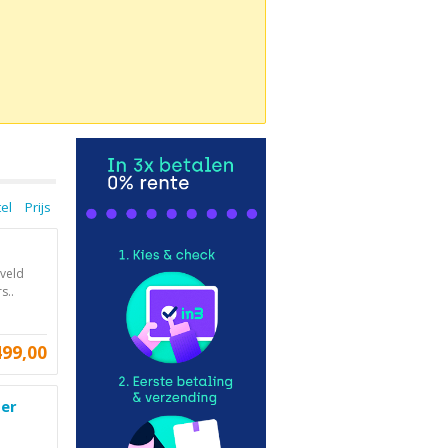
tel
Prijs
eveld
s..
499,00
ter