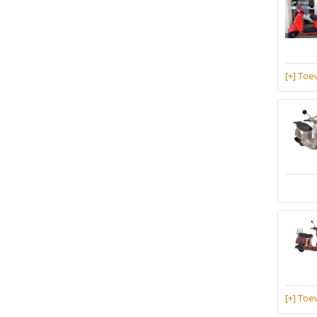
[+] To
[+] To