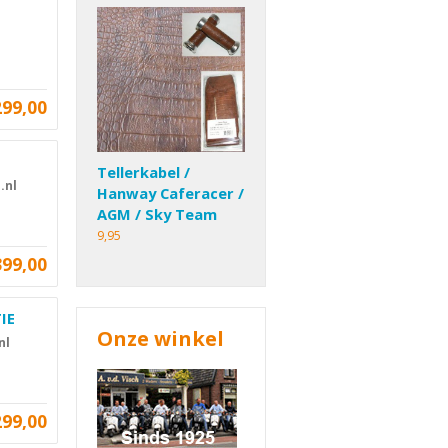
299,00
Tellerkabel /
.nl
Hanway Caferacer /
AGM / Sky Team
9,95
399,00
IE
Onze winkel
nl
299,00