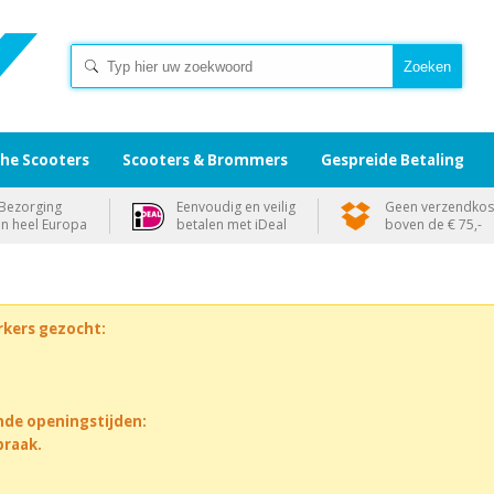
che Scooters
Scooters & Brommers
Gespreide Betaling
Bezorging
Eenvoudig en veilig
Geen verzendkos
in heel Europa
betalen met iDeal
boven de € 75,-
rkers gezocht:
nde openingstijden:
praak.