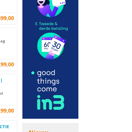
499,00
aag
299,00
 |
nl
299,00
ACTIE