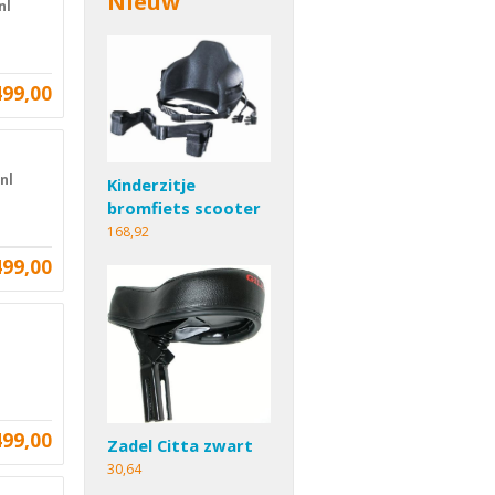
Nieuw
nl
499,00
nl
Kinderzitje
bromfiets scooter
168,92
499,00
499,00
Zadel Citta zwart
30,64