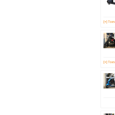
[+] To
[+] To