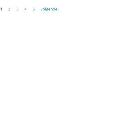
1
2
3
4
5
volgende ›