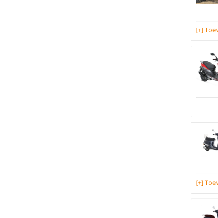
[+] To
[+] To