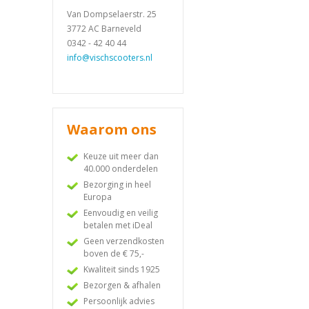
Van Dompselaerstr. 25
3772 AC Barneveld
0342 - 42 40 44
info@vischscooters.nl
Waarom ons
Keuze uit meer dan
40.000 onderdelen
Bezorging in heel
Europa
Eenvoudig en veilig
betalen met iDeal
Geen verzendkosten
boven de € 75,-
Kwaliteit sinds 1925
Bezorgen & afhalen
Persoonlijk advies