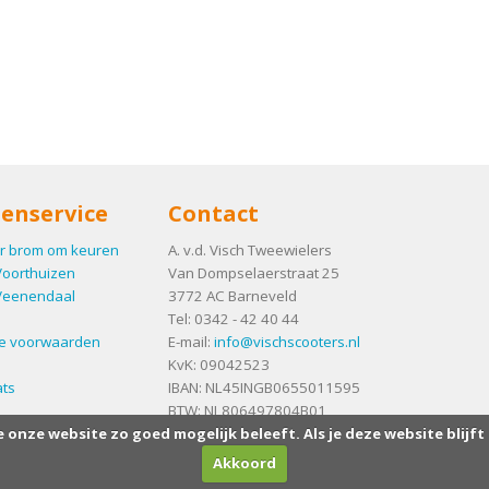
enservice
Contact
r brom om keuren
A. v.d. Visch Tweewielers
Voorthuizen
Van Dompselaerstraat 25
Veenendaal
3772 AC
Barneveld
Tel:
0342 - 42 40 44
e voorwaarden
E-mail:
info@vischscooters.nl
KvK: 09042523
ts
IBAN: NL45INGB0655011595
BTW: NL806497804B01
e onze website zo goed mogelijk beleeft. Als je deze website blijft
Akkoord