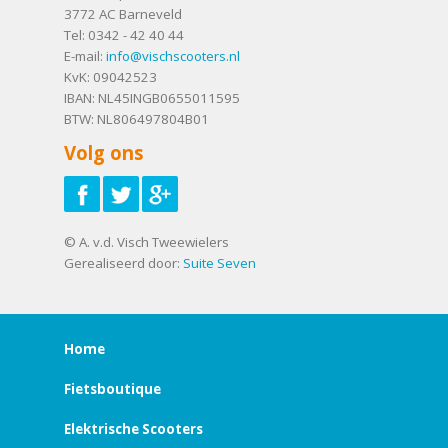
3772 AC
Barneveld
Tel:
0342 - 42 40 44
E-mail:
info@vischscooters.nl
KvK: 09042523
IBAN: NL45INGB0655011595
BTW: NL806497804B01
Volg ons
© A. v.d. Visch Tweewielers
Gerealiseerd door:
Suite Seven
Home
Fietsboutique
Elektrische Scooters