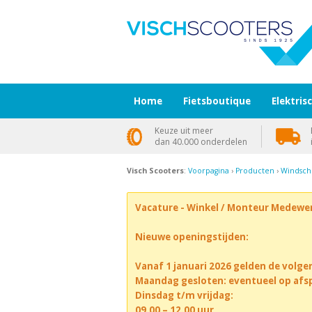
Home
Fietsboutique
Elektris
Keuze uit meer
dan 40.000 onderdelen
Visch Scooters
:
Voorpagina
›
Producten
›
Windsch
Vacature - Winkel / Monteur Medewe
Nieuwe openingstijden:
Vanaf 1 januari 2026 gelden de volge
Maandag gesloten: eventueel op afs
Dinsdag t/m vrijdag:
09.00 – 12.00 uur