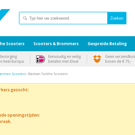
che Scooters
Scooters & Brommers
Gespreide Betaling
Bezorging
Eenvoudig en veilig
Geen verzendkos
in heel Europa
betalen met iDeal
boven de € 75,-
ermen Scooters
› Baotian Turbho Scooters
rkers gezocht:
nde openingstijden:
praak.