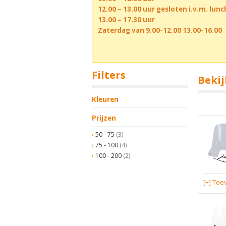
12.00 – 13.00 uur gesloten i.v.m. lun
13.00 – 17.30 uur
Zaterdag van 9.00-12.00 13.00-16.00
Filters
Bekij
Kleuren
Prijzen
50 - 75
(3)
75 - 100
(4)
100 - 200
(2)
[+] To