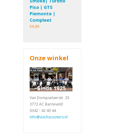
Smoke| Turbho
Pisa | GTS
Piemonte |
Compleet
59,99
Onze winkel
Van Dompselaerstr. 25
3772 AC Barneveld
0342 - 42 40 44
info@vischscooters.nl