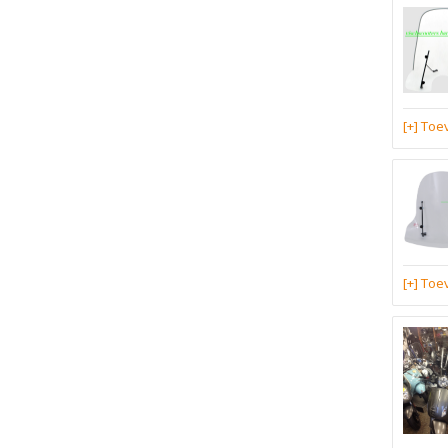
[+] To
[+] To