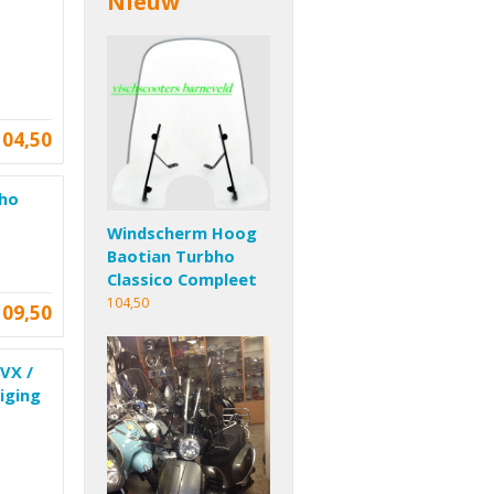
Nieuw
104,50
bho
Windscherm Hoog
Baotian Turbho
Classico Compleet
104,50
109,50
VX /
iging