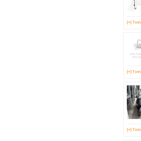
[+] To
[+] To
[+] To