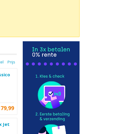
tel
Prijs
ssico
79,99
 Jet