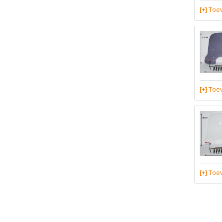
[+] To
[+] To
[+] To